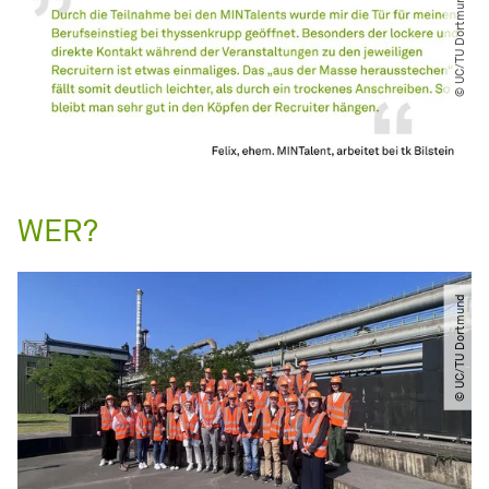
© UC​/​TU Dortmund
WER?
© UC​/​TU Dortmund