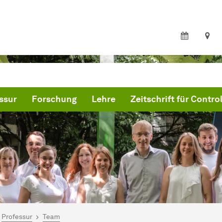
ssur
Forschung
Lehre
Zeitschrift für Control
ind hier:
ternehmensrechnung und Controlling - WiWi
Professur
Team