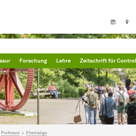
ssur
Forschung
Lehre
Zeitschrift für Control
ind hier:
ternehmensrechnung und Controlling - WiWi
Professur
Ehemalige