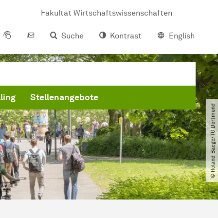
Fakultät Wirtschaftswissenschaften
Suche
Kontrast
English
ling
Stellenangebote
© Roland Baege​/​TU Dortmund